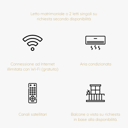
Letto matrimoniale o 2 letti singoli su
richiesta secondo disponibilità
Connessione ad Internet
Aria condizionata
illimitata con Wi-Fi (gratuito)
Canali satellitari
Balcone o vista su richiesta
in base alla disponibilità.