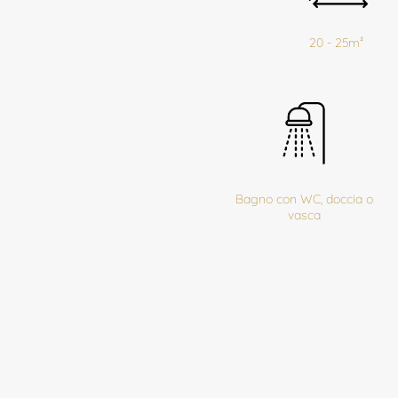
20 - 25m²
Bagno con WC, doccia o
vasca