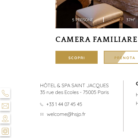
 CAMERA SI
TA AI VOSTRI
DESIDERI
5 PERSONE
37M²
CAMERA FAMILIARE
SCOPRI
PRENOTA
G
HÔTEL & SPA SAINT JACQUES
35 rue des Ecoles
-
75005
Paris
+33 1 44 07 45 45
welcome@hsjp.fr