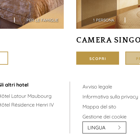
PER LE FAMIGLIE
1 PERSONA
CAMERA SING
SCOPRI
P
li altri hotel
Avviso legale
Hôtel Latour Maubourg
Informativa sulla privacy
Hôtel Résidence Henri IV
Mappa del sito
Gestione dei cookie
LINGUA