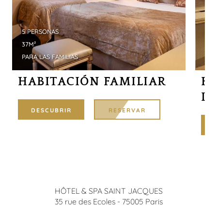
5 PERSONAS
1 P
37M²
12M
PARA LAS FAMILIAS
PAR
HABITACIÓN FAMILIAR
H
I
DESCUBRIR
RESERVAR
HÔTEL & SPA SAINT JACQUES
35 rue des Ecoles
-
75005
Paris