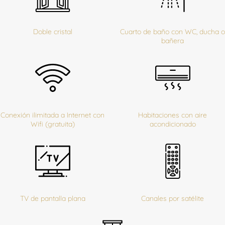
Doble cristal
Cuarto de baño con WC, ducha o
bañera
Conexión ilimitada a Internet con
Habitaciones con aire
Wifi (gratuita)
acondicionado
TV de pantalla plana
Canales por satélite