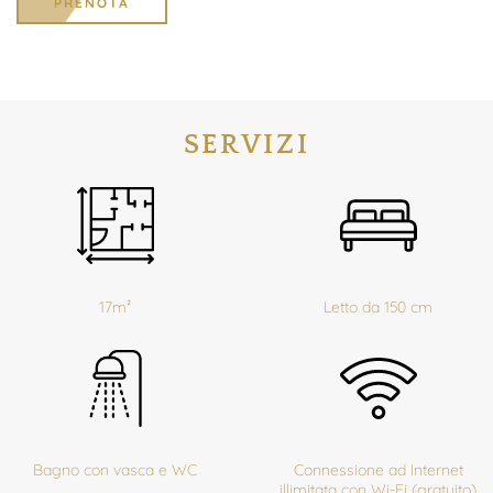
PRENOTA
SERVIZI
17m²
Letto da 150 cm
Bagno con vasca e WC
Connessione ad Internet
illimitata con Wi-Fi (gratuito)