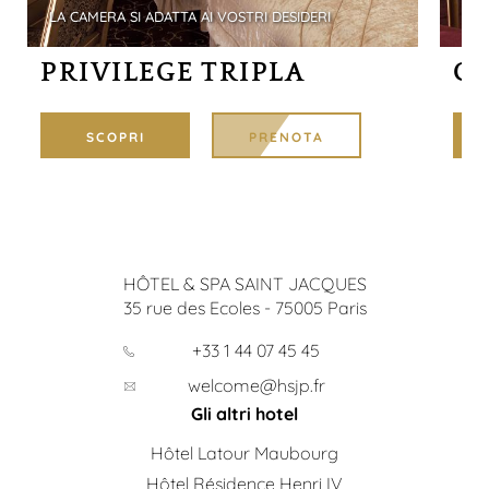
LA CAMERA SI ADATTA AI VOSTRI DESIDERI
MAT
PRIVILEGE TRIPLA
CA
SCOPRI
PRENOTA
HÔTEL & SPA SAINT JACQUES
35 rue des Ecoles
-
75005
Paris
+33 1 44 07 45 45
welcome@hsjp.fr
Gli altri hotel
Hôtel Latour Maubourg
Hôtel Résidence Henri IV