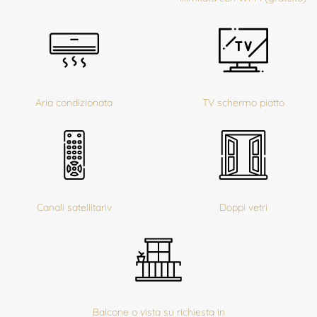
Aria condizionata
TV schermo piatto
Canali satellitariv
Doppi vetri
Balcone o vista su richiesta in