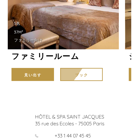
5名
1名
37M²
12M
ファミリー向け
お
ファミリールーム
シ
見い出す
ブック
HÔTEL & SPA SAINT JACQUES
35 rue des Ecoles
-
75005
Paris
+33 1 44 07 45 45