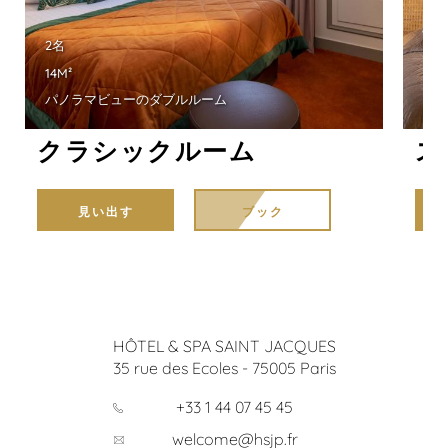
2名
2名
14M²
17M
パノラマビューのダブルルーム
素
クラシックルーム
ス
見い出す
ブック
HÔTEL & SPA SAINT JACQUES
35 rue des Ecoles
-
75005
Paris
+33 1 44 07 45 45
welcome@hsjp.fr