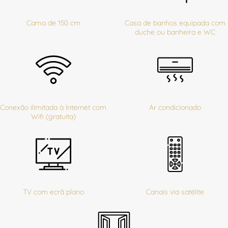
Cama de 150 cm
Casa de banhos equipada com
duche ou banheira e WC
Conexão ilimitada à Internet com
Ar condicionado
Wifi (gratuita)
TV com ecrã plano
Canais via satélite