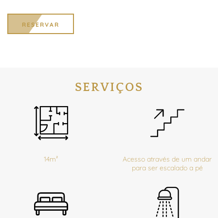
RESERVAR
SERVIÇOS
14m²
Acesso através de um andar
para ser escalado a pé