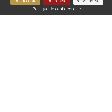
Tout accepter
Tout refuser
Personnaliser
Politique de confidentialité
RÉSERVER
Tartare de boeuf (origine France), frites maison et salade
verte (21€)
Confit de canard, poêlée de pommes de terre grenaille en
persillade (23€)
Cheeseburger (Steack haché 150g origine France, salade,
cheddar, oignons confits), frites maison (21€)
Poulet rôti aux épices cuit à la rôtissoire, pommes de terre
grenaille au lard (23€)