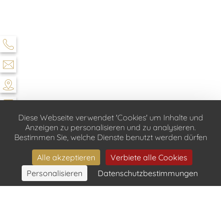
Diese Webseite verwendet 'Cookies' um Inhalte und
Anzeigen zu personalisieren und zu analysieren.
Bestimmen Sie, welche Dienste benutzt werden dürfen
Alle akzeptieren
Verbiete alle Cookies
Personalisieren
Datenschutzbestimmungen
BUCHEN
HÔTEL & SPA SAINT JACQUES