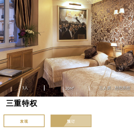
3人
三人房，想您所想
20M²
三重特权
发现
预订