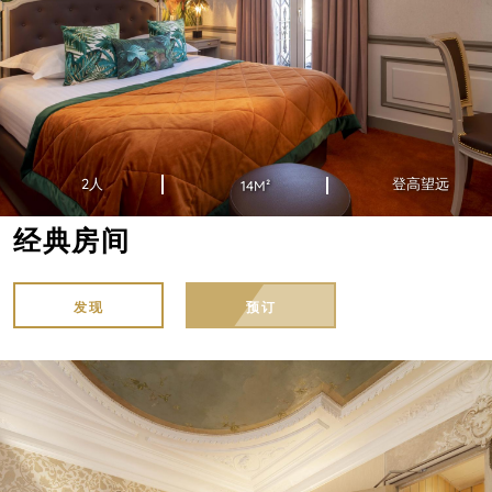
2人
登高望远
14M²
经典房间
发现
预订