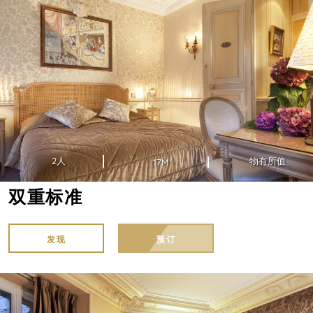
2人
物有所值
17M²
双重标准
发现
预订