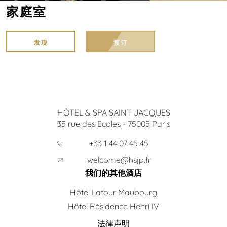
家庭室
发现
预订
HÔTEL & SPA SAINT JACQUES
35 rue des Ecoles
-
75005
Paris
+33 1 44 07 45 45
welcome@hsjp.fr
我们的其他酒店
Hôtel Latour Maubourg
Hôtel Résidence Henri IV
法律声明